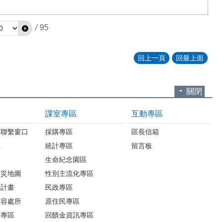
/
95
回上一頁
回最上面
關閉
課室專區
互動專區
報聯繫窗口
採購專區
區長信箱
息
統計專區
留言板
導
生命紀念園區
防災地圖
性別主流化專區
救計畫
民政專區
收容處所
原住民專區
散專區
回饋金資訊專區