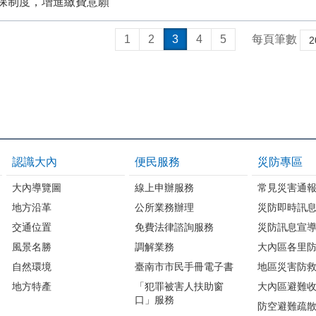
保制度，增進繳費意願
1
2
3
4
5
每頁筆數
認識大內
便民服務
災防專區
大內導覽圖
線上申辦服務
常見災害通
地方沿革
公所業務辦理
災防即時訊
交通位置
免費法律諮詢服務
災防訊息宣
風景名勝
調解業務
大內區各里
自然環境
臺南市市民手冊電子書
地區災害防
地方特產
「犯罪被害人扶助窗
大內區避難
口」服務
防空避難疏