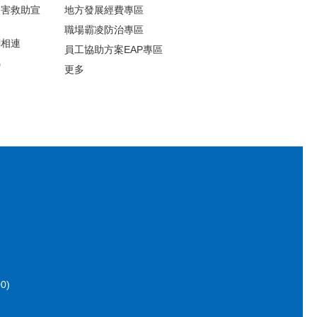
災害救助宣
地方發展經費專區
職場霸凌防治專區
網相連
員工協助方案EAP專區
錦
更多
0)