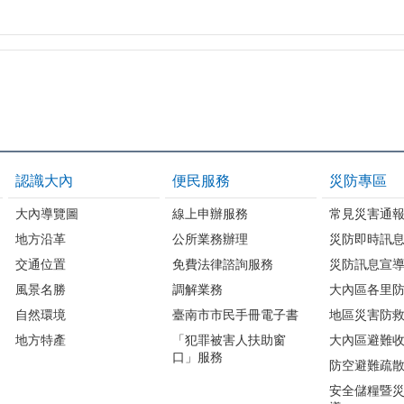
認識大內
便民服務
災防專區
大內導覽圖
線上申辦服務
常見災害通
地方沿革
公所業務辦理
災防即時訊
交通位置
免費法律諮詢服務
災防訊息宣
風景名勝
調解業務
大內區各里
自然環境
臺南市市民手冊電子書
地區災害防
地方特產
「犯罪被害人扶助窗
大內區避難
口」服務
防空避難疏
安全儲糧暨