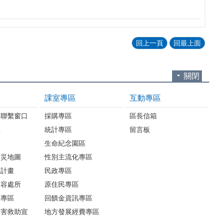
回上一頁
回最上面
關閉
課室專區
互動專區
報聯繫窗口
採購專區
區長信箱
息
統計專區
留言板
導
生命紀念園區
防災地圖
性別主流化專區
救計畫
民政專區
收容處所
原住民專區
散專區
回饋金資訊專區
災害救助宣
地方發展經費專區