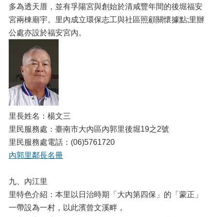
多為透天厝，並有孚陽宮與創始於清咸豐年間的後堀福安
宮兩棟廟宇。里內成立環保志工與社區照顧關懷據點;里辦
公處亦設於福安宮內。
里長姓名：楊文三
里民服務處：臺南市大內區內郭里後堀19之2號
里民服務處電話：(06)5761720
內郭里鄰長名冊
九、內江里
里特色介紹：本里以日治時期「大內第四保」的「蒙正」
一帶設為一村，以此濱曾文溪畔，