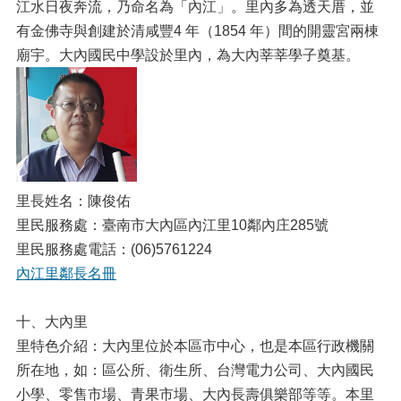
江水日夜奔流，乃命名為「內江」。里內多為透天厝，並
有金佛寺與創建於清咸豐4 年（1854 年）間的開靈宮兩棟
廟宇。大內國民中學設於里內，為大內莘莘學子奠基。
里長姓名：陳俊佑
里民服務處：臺南市大內區內江里10鄰內庄285號
里民服務處電話：(06)5761224
內江里鄰長名冊
十、大內里
里特色介紹：大內里位於本區市中心，也是本區行政機關
所在地，如：區公所、衛生所、台灣電力公司、大內國民
小學、零售市場、青果市場、大內長壽俱樂部等等。本里