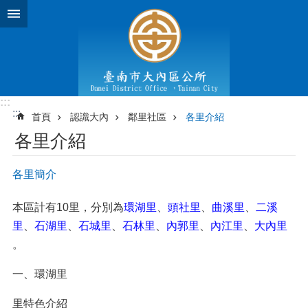
跳到主要內容區塊
:::
:::
首頁
認識大內
鄰里社區
各里介紹
各里介紹
各里簡介
本區計有10里，分別為
環湖里
、
頭社里
、
曲溪里
、
二溪
里
、
石湖里
、
石城里
、
石林里
、
內郭里
、
內江里
、
大內里
。
一、環湖里
里特色介紹