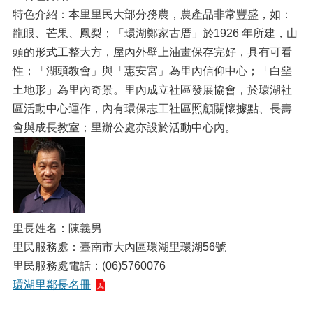
特色介紹：本里里民大部分務農，農產品非常豐盛，如：
龍眼、芒果、鳳梨；「環湖鄭家古厝」於1926 年所建，山
頭的形式工整大方，屋內外壁上油畫保存完好，具有可看
性；「湖頭教會」與「惠安宮」為里內信仰中心；「白堊
土地形」為里內奇景。里內成立社區發展協會，於環湖社
區活動中心運作，內有環保志工社區照顧關懷據點、長壽
會與成長教室；里辦公處亦設於活動中心內。
里長姓名：陳義男
里民服務處：臺南市大內區環湖里環湖56號
里民服務處電話：(06)5760076
環湖里鄰長名冊