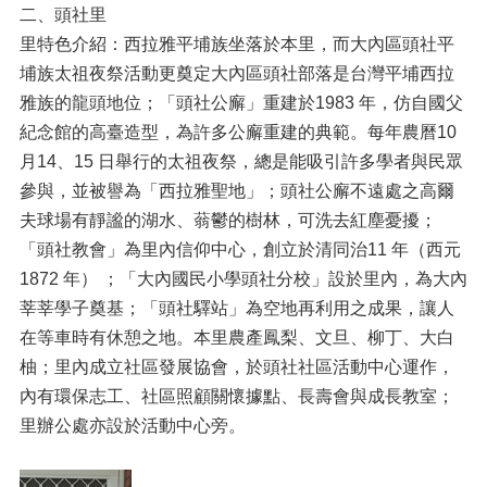
二、頭社里
里特色介紹：西拉雅平埔族坐落於本里，而大內區頭社平
埔族太祖夜祭活動更奠定大內區頭社部落是台灣平埔西拉
雅族的龍頭地位；「頭社公廨」重建於1983 年，仿自國父
紀念館的高臺造型，為許多公廨重建的典範。每年農曆10
月14、15 日舉行的太祖夜祭，總是能吸引許多學者與民眾
參與，並被譽為「西拉雅聖地」；頭社公廨不遠處之高爾
夫球場有靜謐的湖水、蓊鬱的樹林，可洗去紅塵憂擾；
「頭社教會」為里內信仰中心，創立於清同治11 年（西元
1872 年） ；「大內國民小學頭社分校」設於里內，為大內
莘莘學子奠基；「頭社驛站」為空地再利用之成果，讓人
在等車時有休憩之地。本里農產鳳梨、文旦、柳丁、大白
柚；里內成立社區發展協會，於頭社社區活動中心運作，
內有環保志工、社區照顧關懷據點、長壽會與成長教室；
里辦公處亦設於活動中心旁。