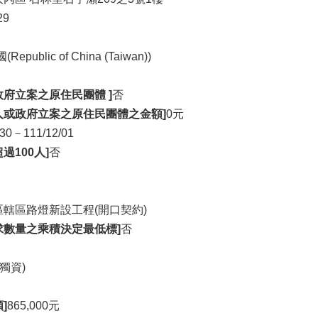
29
epublic of China (Taiwan))
府立案之原住民團體 ]
否
人或政府立案之原住民團體之金額]
0元
/30－111/12/01
過100人]
否
區轄區路燈新設工程(開口契約)
求數量之乘積決定最低標]
否
獨資)
]
865,000元