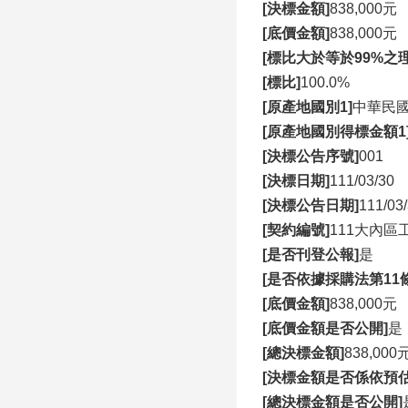
[決標金額]
838,000元
[底價金額]
838,000元
[標比大於等於99%之理
[標比]
100.0%
[原產地國別1]
中華民國(Re
[原產地國別得標金額1
[決標公告序號]
001
[決標日期]
111/03/30
[決標公告日期]
111/03
[契約編號]
111大內區
[是否刊登公報]
是
[是否依據採購法第11
[底價金額]
838,000元
[底價金額是否公開]
是
[總決標金額]
838,000
[決標金額是否係依預
[總決標金額是否公開]