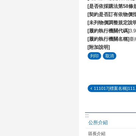
[是否依採購法第58
[契約是否訂有依物價
[未列物價調整規定說明
[履約執行機關代碼]
3.
[履約執行機關名稱]
臺
[附加說明]
111017[標案名稱]111.
:::
公所介紹
區長介紹