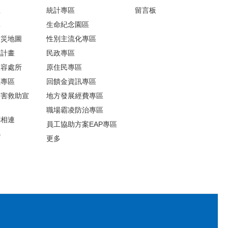
息
統計專區
留言板
導
生命紀念園區
防災地圖
性別主流化專區
救計畫
民政專區
收容處所
原住民專區
散專區
回饋金資訊專區
災害救助宣
地方發展經費專區
職場霸凌防治專區
網相連
員工協助方案EAP專區
錦
更多