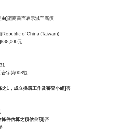
由]
廠商書面表示減至底價
public of China (Taiwan))
]
838,000元
/31
工合字第008號
條之1，成立採購工作及審查小組]
否
元
估條件估算之預估金額]
否
是