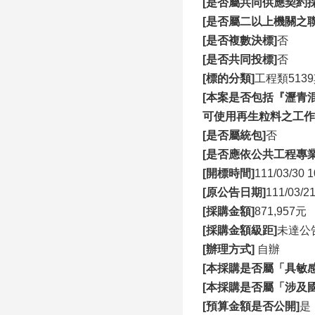
[是否屬共同供應契約採
[是否屬二以上機關之聯
[是否複數決標]
否
[是否共同投標]
否
[標的分類]
工程類513
[本案是否包括『瀝青
可使用再生粒料之工作
[是否屬統包]
否
[是否應依公共工程專
[開標時間]
111/03/30 1
[原公告日期]
111/0
[採購金額]
871,957元
[採購金額級距]
未達公
[辦理方式]
自辦
[本採購是否屬「具敏
[本採購是否屬「涉及
[預算金額是否公開]
是