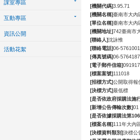
課室專區
[機關代碼]
3.95.71
[機關名稱]
臺南市大內
互動專區
[單位名稱]
臺南市大內
[機關地址]
742臺南市
資訊公開
[聯絡人]
沈詠惟
[聯絡電話]
06-57610
活動花絮
[傳真號碼]
06-5764187
[電子郵件信箱]
091917
[標案案號]
111018
[招標方式]
公開取得報
[決標方式]
最低標
[是否依政府採購法施行
[新增公告傳輸次數]
01
[是否依據採購法第10
[標案名稱]
111年大內
[決標資料類別]
決標公