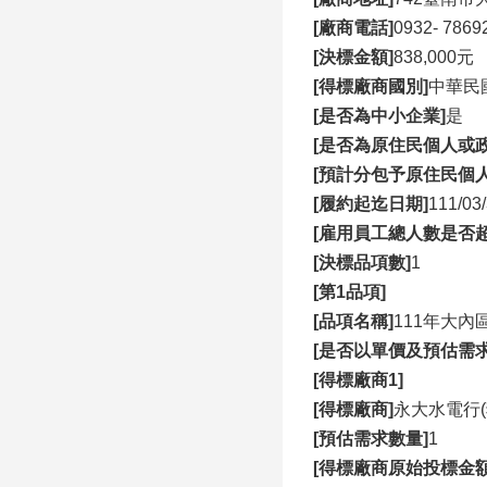
[廠商電話]
0932- 7869
[決標金額]
838,000元
[得標廠商國別]
中華民國(R
[是否為中小企業]
是
[是否為原住民個人或政
[預計分包予原住民個
[履約起迄日期]
111/03
[雇用員工總人數是否超
[決標品項數]
1
[第1品項]
[品項名稱]
111年大內
[是否以單價及預估需
[得標廠商1]
[得標廠商]
永大水電行(
[預估需求數量]
1
[得標廠商原始投標金額