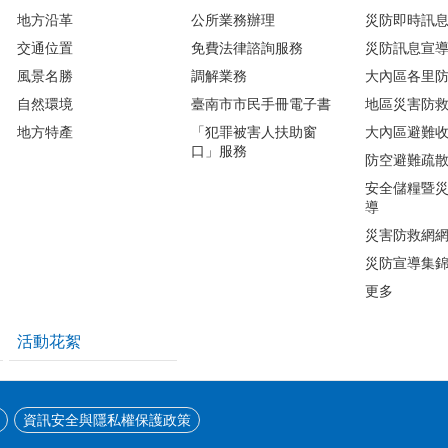
地方沿革
公所業務辦理
災防即時訊
交通位置
免費法律諮詢服務
災防訊息宣
風景名勝
調解業務
大內區各里
自然環境
臺南市市民手冊電子書
地區災害防
地方特產
「犯罪被害人扶助窗
大內區避難
口」服務
防空避難疏
安全儲糧暨
導
災害防救網
災防宣導集
更多
活動花絮
資訊安全與隱私權保護政策