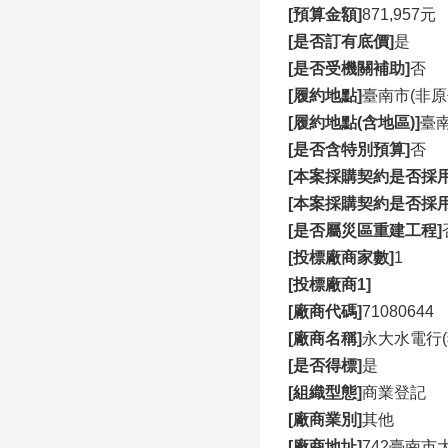
[預算金額]
871,957元
[是否訂有底價]
是
[是否受機關補助]
否
[履約地點]
臺南市(非原
[履約地點(含地區)]
臺
[是否含特別預算]
否
[本案採購契約是否採
[本案採購契約是否採
[是否屬災區重建工程]
[投標廠商家數]
1
[投標廠商1]
[廠商代碼]
71080644
[廠商名稱]
永大水電行(
[是否得標]
是
[組織型態]
商業登記
[廠商業別]
其他
[廠商地址]
742臺南市