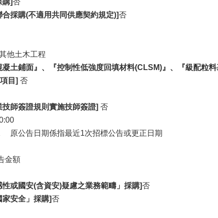
購]
否
合採購(不適用共同供應契約規定)]
否
9其他土木工程
混凝土鋪面』、『控制性低強度回填材料(CLSM)』、『級配
項目]
否
業技師簽證規則實施技師簽證]
否
0:00
3/21 原公告日期係指最近1次招標公告或更正日期
告金額
感性或國安(含資安)疑慮之業務範疇」採購]
否
國家安全」採購]
否