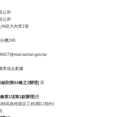
區公所
區公所
大內區大內里1號
01分機248
6627@mail.tainan.gov.tw
價單或企劃書
細則第64條之2辦理]
否
6條第1項第1款辦理]
否
區轄區路燈新設工程(開口契約)
告