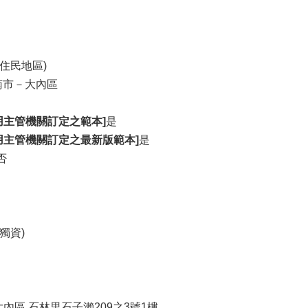
住民地區)
南市－大內區
用主管機關訂定之範本]
是
用主管機關訂定之最新版範本]
是
否
獨資)
大內區 石林里石子瀨209之3號1樓