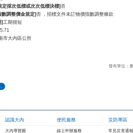
條規定採次低標或次次低標決標]
否
指數調整價金規定]
否 ，招標文件未訂物價指數調整條款
]
工期很短
95.71
南市大內區公所
發布單位：
..
認識大內
便民服務
災防專區
大內導覽圖
線上申辦服務
常見災害通