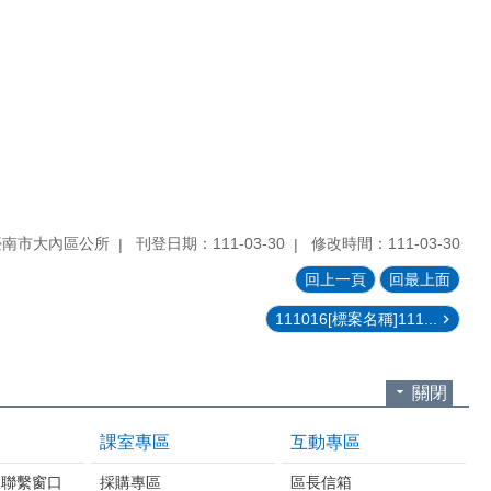
臺南市大內區公所
刊登日期：111-03-30
修改時間：111-03-30
回上一頁
回最上面
111016[標案名稱]111...
關閉
課室專區
互動專區
報聯繫窗口
採購專區
區長信箱