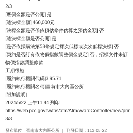
2/3
[底價⾦額是否公開] 是
[總決標⾦額] 460,000元
[決標⾦額是否係依預估條件估算之預估⾦額] 否
[總決標⾦額是否公開] 是
[是否依採購法第58條規定採次低標或次次低標決標] 否
[契約是否訂有依物價指數調整價⾦規定] 否，招標文件未訂
物價指數調整條款
⼯期很短
[履約執⾏機關代碼]3.95.71
[履約執⾏機關名稱]臺南市⼤內區公所
[附加說明]
2024/5/22 上午11:44 列印
https://web.pcc.gov.tw/tps/atm/AtmAwardController/new/pri
3/3
發布單位：臺南市大內區公所
刊登日期：113-05-22