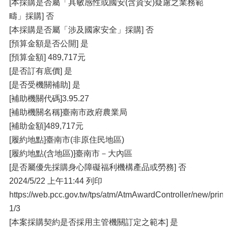
[本採購是否屬「具敏感性或國安(含資安)疑慮之業務範
疇」採購] 否
[本採購是否屬「涉及國家安全」採購] 否
[預算⾦額是否公開] 是
[預算⾦額] 489,717元
[是否訂有底價] 是
[是否受機關補助] 是
[補助機關代碼]3.95.27
[補助機關名稱]臺南市政府農業局
[補助⾦額]489,717元
[履約地點]臺南市(非原住⺠地區)
[履約地點(含地區)]臺南市－⼤內區
[是否屬優先採購⾝⼼障礙福利機構產品或勞務] 否
2024/5/22 上午11:44 列印
https://web.pcc.gov.tw/tps/atm/AtmAwardController/new/pri
1/3
[本案採購契約是否採⽤主管機關訂定之範本] 是