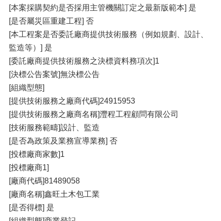
[本案採購契約是否採⽤主管機關訂定之最新版範本] 是
[是否屬災區重建⼯程] 否
[本⼯程案是否委託廠商提供技術服務（例如規劃、設計、
監造等）] 是
[委託廠商提供技術服務之決標資料務項次]1
[決標公告案號]無決標公告
[組織型態]
[提供技術服務之廠商代碼]24915953
[提供技術服務之廠商名稱]灃程⼯程顧問有限公司
[技術服務範疇]設計、監造
[是否為政策及業務宣導業務] 否
[投標廠商家數]1
[投標廠商1]
[廠商代碼]81489058
[廠商名稱]鑫旺⼟⽊包⼯業
[是否得標] 是
[組織型態]商業登記