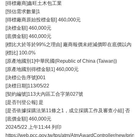
[得標廠商]鑫旺⼟⽊包⼯業
[預估需求數量]1
[得標廠商原始投標⾦額] 460,000元
[決標⾦額] 460,000元
[底價⾦額] 460,000元
[標比⼤於等於99%之理由] 廠商報價未經減價即在底價以內
[標比] 100.0%
[原產地國別1]中華⺠國(Republic of China (Taiwan))
[原產地國別得標⾦額1] 460,000元
[決標公告序號]001
[決標⽇期]113/05/22
[契約編號]113⼤內區⼯合字第027號
[是否刊登公報] 是
[是否依據採購法第11條之1，成立採購⼯作及審查⼩組] 否
[底價⾦額] 460,000元
2024/5/22 上午11:44 列印
https://web.pcc.gov.tw/tps/atm/AtmAwardController/new/pri