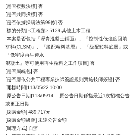
[是否複數決標] 否
[是否共同投標] 否
[是否依據採購法第99條] 否
[標的分類] <⼯程類> 5139 其他⼟⽊⼯程
[本案是否包括『瀝青混凝⼟鋪⾯』、『控制性低強度回填
材料(CLSM)』、『級配粒料基層』、『級配粒料底層』或
『低密度再⽣透⽔
混凝⼟』等可使⽤再⽣粒料之⼯作項⽬] 否
[是否屬統包] 否
[是否應依公共⼯程專業技師簽證規則實施技師簽證] 否
[開標時間]113/05/22 10:00
[原公告⽇期]113/05/14 原公告⽇期係指最近1次招標公告
或更正⽇期
[採購⾦額] 489,717元
[採購⾦額級距] 未達公告⾦額
[辦理⽅式] ⾃辦