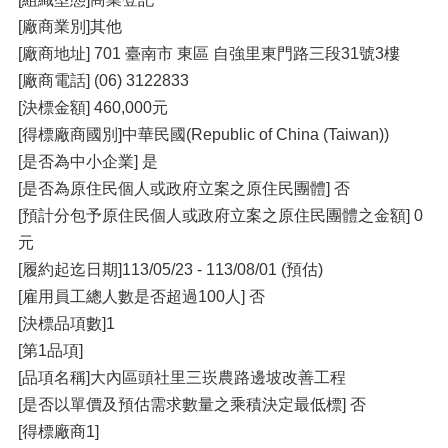
[廠商業別]其他
[廠商地址] 701 臺南市 東區 ⾃強⾥東⾨路三段31號3樓
[廠商電話] (06) 3122833
[決標⾦額] 460,000元
[得標廠商國別]中華⺠國(Republic of China (Taiwan))
[是否為中⼩企業] 是
[是否為原住⺠個⼈或政府立案之原住⺠團體] 否
[預計分包予原住⺠個⼈或政府立案之原住⺠團體之⾦額] 0
元
[履約起迄⽇期]113/05/23 - 113/08/01 (預估)
[雇⽤員⼯總⼈數是否超過100⼈] 否
[決標品項數]1
[第1品項]
[品項名稱]⼤內區頭社⾥三崁農路邊坡改善⼯程
[是否以單價及預估需求數量之乘積決定最低標] 否
[得標廠商1]