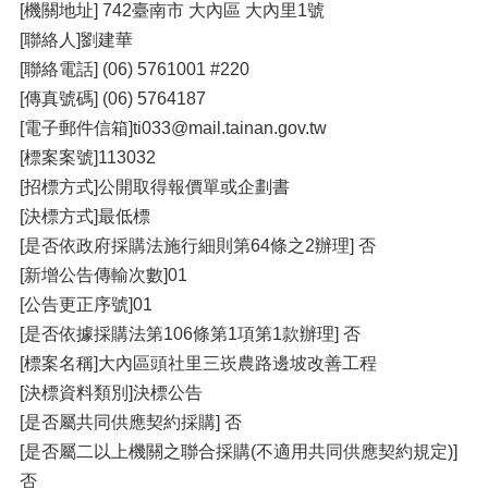
[機關地址] 742臺南市 ⼤內區 ⼤內⾥1號
[聯絡⼈]劉建華
[聯絡電話] (06) 5761001 #220
[傳真號碼] (06) 5764187
[電⼦郵件信箱]ti033@mail.tainan.gov.tw
[標案案號]113032
[招標⽅式]公開取得報價單或企劃書
[決標⽅式]最低標
[是否依政府採購法施⾏細則第64條之2辦理] 否
[新增公告傳輸次數]01
[公告更正序號]01
[是否依據採購法第106條第1項第1款辦理] 否
[標案名稱]⼤內區頭社⾥三崁農路邊坡改善⼯程
[決標資料類別]決標公告
[是否屬共同供應契約採購] 否
[是否屬⼆以上機關之聯合採購(不適⽤共同供應契約規定)]
否