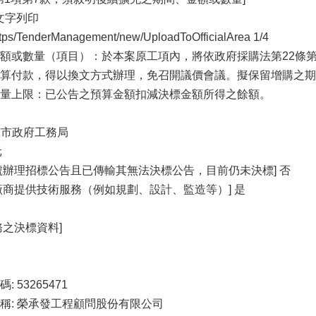
7 文字列印
w/tps/TenderManagement/new/UploadToOfficialArea 1/4
額或數量（項⽬）：於本案原⼯項內，將依政府採購法第22條第
算付款，得以換文⽅式辦理，免召開議價會議。擬保留增購之期
量上限：已公告之預算⾦額扣減決標⾦額所得之餘額。
 臺南市政府⼯務局
元
號辦理招標公告且已傳輸其無法決標公告，⽬前仍未決標] 否
廠商提供技術服務（例如規劃、設計、監造等）] 是
務之決標資料]
53265471
稱: 榮承發⼯程顧問股份有限公司