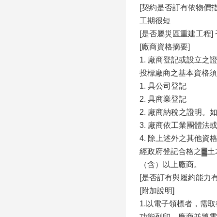
[契約是否訂有依物價
⼯期很短
[是否屬災區重建⼯程] 
[廠商資格摘要]
1. 廠商登記或設立之
投標廠商之基本資格須
1. 具公司登記
2. 具商業登記
2. 廠商納稅之證明。
3. 廠商依⼯業團體
4. 除上述外之其他資
經政府登記合格之▓⼟
（含）以上廠商。
[是否訂有與履約能⼒
[附加說明]
1.以電⼦領標者，需
功能列印，廠商並將電