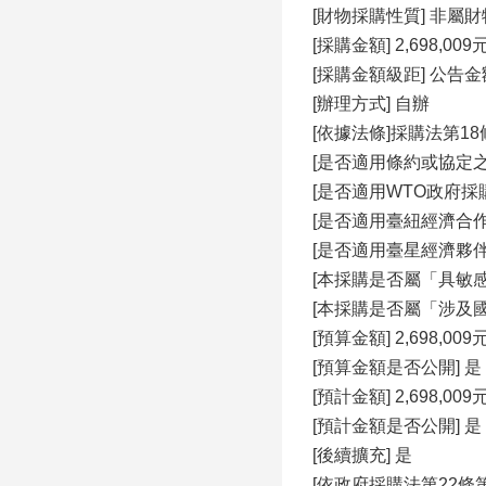
[財物採購性質] 非屬
[採購⾦額] 2,698,009
[採購⾦額級距] 公告
[辦理⽅式] ⾃辦
[依據法條]採購法第18
[是否適⽤條約或協定之
[是否適⽤WTO政府採購協
[是否適⽤臺紐經濟合作協
[是否適⽤臺星經濟夥伴協
[本採購是否屬「具敏感
[本採購是否屬「涉及國
[預算⾦額] 2,698,009
[預算⾦額是否公開] 是
[預計⾦額] 2,698,009
[預計⾦額是否公開] 是
[後續擴充] 是
[依政府採購法第22條