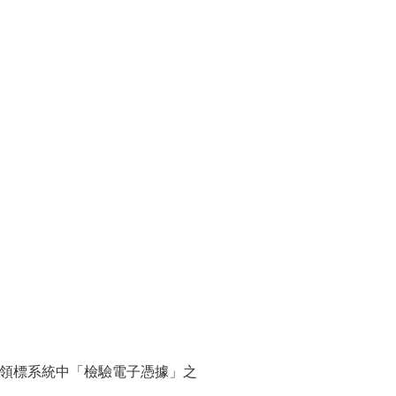
⼦領標系統中「檢驗電⼦憑據」之