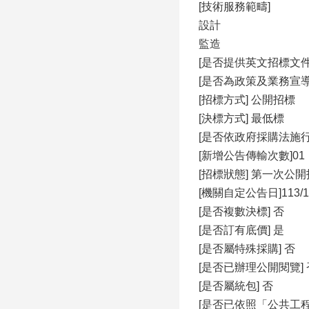
[技術服務範疇]
設計
監造
[是否提供英文招標文件
[是否為政策及業務宣導
[招標⽅式] 公開招標
[決標⽅式] 最低標
[是否依政府採購法施⾏
[新增公告傳輸次數]01
[招標狀態] 第⼀次公
[機關⾃定公告⽇]113/12
[是否複數決標] 否
[是否訂有底價] 是
[是否屬特殊採購] 否
[是否已辦理公開閱覽] 
[是否屬統包] 否
[是否已依照「公共⼯