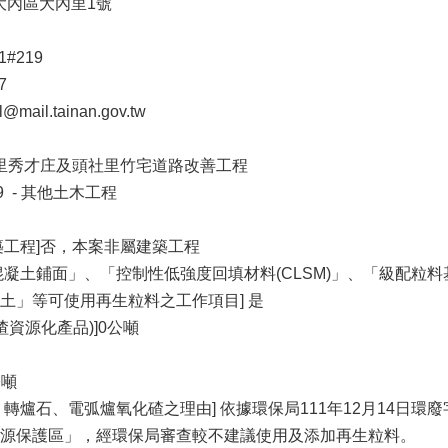
市⼤內區⼤內⾥1號
1#219
7
ail.tainan.gov.tw
郭⾥秀才庄及頭社⾥⽵宅道路改善⼯程
39 - 其他⼟⽊⼯程
築⼯程]否，本案非屬建築⼯程
混凝⼟鋪⾯」、「控制性低強度回填材料(CLSM)」、「級配粒
⼟」等可使⽤再⽣粒料之⼯作項⽬] 是
渣資源化產品)]0公噸
公噸
轉爐⽯、電弧爐氧化碴之理由] 依據環保局111年12⽉14⽇環廢字第
源保護區」，經環保局審查較不建議使⽤及添加再⽣粒料。