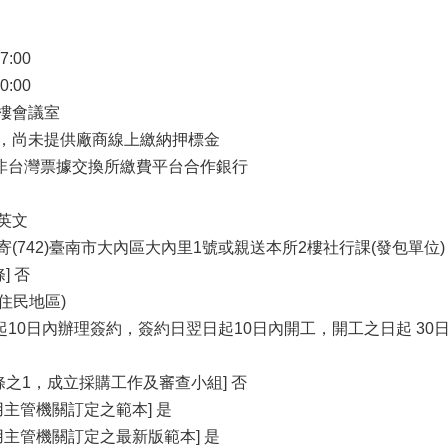
7:00
0:00
⼆樓會議室
 是，尚未提供廠商線上繳納押標⾦
⼾非台灣票據交換所繳費平台合作銀⾏
或英文
郵寄(742)臺南市⼤內區⼤內⾥1號或親送本所2樓社⾏課(發包單位)
] 否
住⺠地區)
起10⽇內辦理簽約，簽約⽇翌⽇起10⽇內開⼯，開⼯之⽇起 30
條之1，成立採購⼯作及審查⼩組] 否
主管機關訂定之範本] 是
⽤主管機關訂定之最新版範本] 是