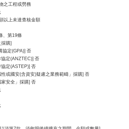
財物之⼯程或勞務
元
⾦額以上未達查核⾦額
條、第19條
採購]
定(GPA)] 否
定(ANZTEC)] 否
定(ASTEP)] 否
性或國安(含資安)疑慮之業務範疇」採購] 否
家安全」採購] 否
元
元
第1項第7款，須敘明後續擴充之期間、⾦額或數量]