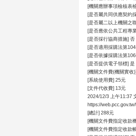
[機關應辦事項檢核表
[是否屬共同供應契約採
[是否屬⼆以上機關之聯
[是否應依公共⼯程專
[是否採⾏協商措施] 否
[是否適⽤採購法第104
[是否依據採購法第106
[是否提供電⼦領標] 是
[機關文件費(機關實收)]
[系統使⽤費] 25元
[文件代收費] 13元
2024/12/3 上午11:3
https://web.pcc.gov.t
[總計] 288元
[機關文件費指定收款
[機關文件費指定收款