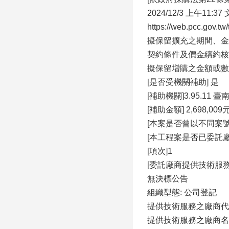
2024/12/3 上午11:3
https://web.pcc.gov.t
擬保留擴充之期間、⾦
契約條件及價⾦續約核
擬保留增購之⾦額或數
[是否受機關補助] 是
[補助機關]3.95.11
[補助⾦額] 2,698,009
[本案是否曾以不同案
[本⼯程案是否已委託
[項次]1
[委託廠商提供技術服
無決標公告
組織型態: 公司登記
提供技術服務之廠商代碼: 
提供技術服務之廠商名