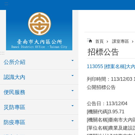
:::
跳到主要內容區塊
:::
首頁
課室專區
招標公告
:::
公所介紹
113055 [標案名
認識大內
列印時間：113/12/03 1
公開招標公告
便民服務
公告⽇：113/12/04
災防專區
[機關代碼]3.95.71
[機關名稱]臺南市⼤內
防疫專區
[單位名稱]農業及建設