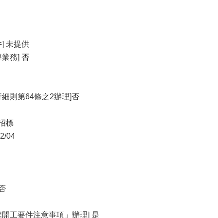
] 未提供
業務] 否
細則第64條之2辦理]否
開招標
/04
否
程開⼯要件注意事項」辦理] 是