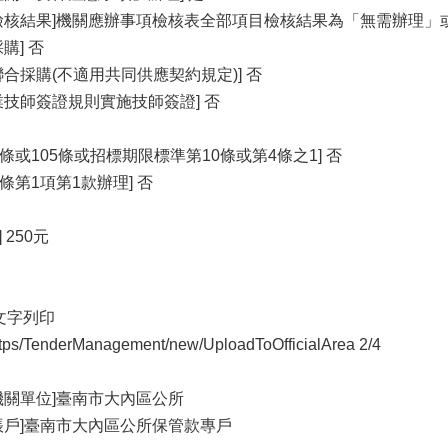
檢核結果]機關應辦事項檢核表全部項⽬檢核結果為「無需辦理」
購] 否
合採購(不適⽤共同供應契約規定)] 否
業技師簽證規則實施技師簽證] 否
條或105條或招標期限標準第10條或第4條之1] 否
條第1項第1款辦理] 否
 250元
7 文字列印
w/tps/TenderManagement/new/UploadToOfficialArea 2/4
機關單位]臺南市⼤內區公所
帳⼾]臺南市⼤內區公所保管款專⼾