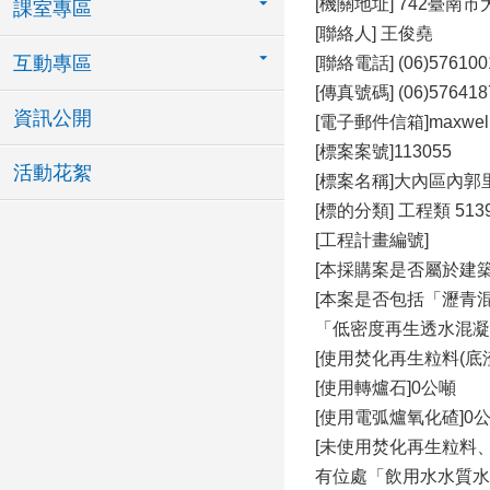
[機關地址] 742臺南
課室專區
[聯絡⼈] 王俊堯
互動專區
[聯絡電話] (06)576100
[傳真號碼] (06)576418
資訊公開
[電⼦郵件信箱]maxwell@m
[標案案號]113055
活動花絮
[標案名稱]⼤內區內
[標的分類] ⼯程類 51
[⼯程計畫編號]
[本採購案是否屬於建
[本案是否包括「瀝青
「低密度再⽣透⽔混凝
[使⽤焚化再⽣粒料(底
[使⽤轉爐⽯]0公噸
[使⽤電弧爐氧化碴]0
[未使⽤焚化再⽣粒料、
有位處「飲⽤⽔⽔質⽔