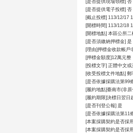
[是否提供現場領標] 否
[是否提供電⼦投標] 否
[截⽌投標] 113/12/17 1
[開標時間] 113/12/18 1
[開標地點] 本區公所
[是否須繳納押標⾦]
[理由]押標⾦收款帳
[押標⾦額度]12萬元整
[投標文字] 正體中文
[收受投標文件地點] 
[是否依據採購法第99條
[履約地點]臺南市(非原
[履約期限]決標⽇翌⽇
[是否刊登公報] 是
[是否依據採購法第11
[本案採購契約是否採⽤
[本案採購契約是否採