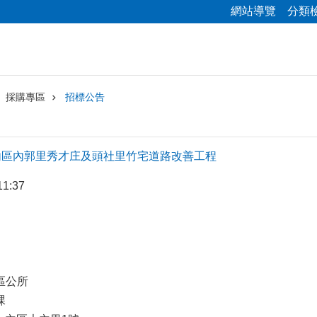
網站導覽
分類
採購專區
招標公告
稱]⼤內區內郭⾥秀才庄及頭社⾥⽵宅道路改善⼯程
1:37
區公所
課