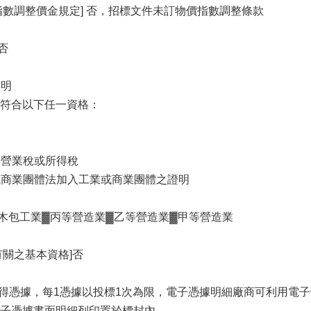
指數調整價⾦規定] 否，招標文件未訂物價指數調整條款
否
證明
符合以下任⼀資格：
如營業稅或所得稅
法或商業團體法加入⼯業或商業團體之證明
格
⽊包⼯業▓丙等營造業▓⼄等營造業▓甲等營造業
有關之基本資格]否
取得憑據，每1憑據以投標1次為限，電⼦憑據明細廠商可利⽤電
⼦憑據書⾯明細列印置於標封內。