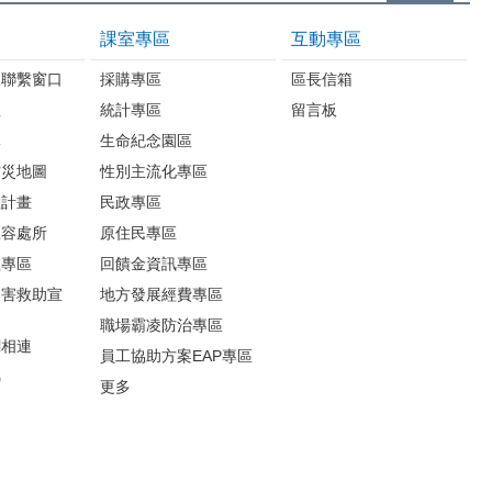
課室專區
互動專區
報聯繫窗口
採購專區
區長信箱
息
統計專區
留言板
導
生命紀念園區
防災地圖
性別主流化專區
救計畫
民政專區
收容處所
原住民專區
散專區
回饋金資訊專區
災害救助宣
地方發展經費專區
職場霸凌防治專區
網相連
員工協助方案EAP專區
錦
更多