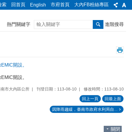
檢索
回首頁
市府首頁
大內FB粉絲專區
English
搜尋
熱門關鍵字
進階搜尋
EMIC開設。
EMIC開設。
臺南市大內區公所
刊登日期：113-08-10
修改時間：113-08-10
回上一頁
回最上面
因降雨趨緩，臺南市政府水利局自...
關閉