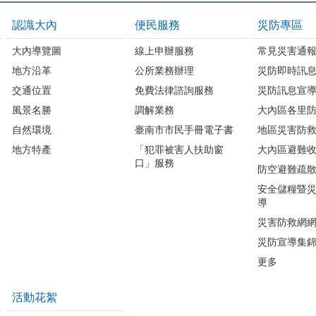
認識大內
便民服務
災防專區
大內導覽圖
線上申辦服務
常見災害通
地方沿革
公所業務辦理
災防即時訊
交通位置
免費法律諮詢服務
災防訊息宣
風景名勝
調解業務
大內區各里
自然環境
臺南市市民手冊電子書
地區災害防
地方特產
「犯罪被害人扶助窗
大內區避難
口」服務
防空避難疏
安全儲糧暨
導
災害防救網
災防宣導集
更多
活動花絮