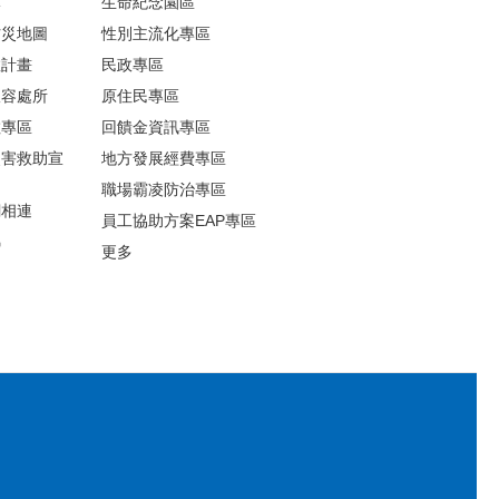
導
生命紀念園區
防災地圖
性別主流化專區
救計畫
民政專區
收容處所
原住民專區
散專區
回饋金資訊專區
災害救助宣
地方發展經費專區
職場霸凌防治專區
網相連
員工協助方案EAP專區
錦
更多