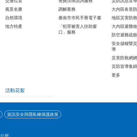
交通位置
免費法律諮詢服務
災防訊息宣
風景名勝
調解業務
大內區各里
自然環境
臺南市市民手冊電子書
地區災害防
地方特產
「犯罪被害人扶助窗
大內區避難
口」服務
防空避難疏
安全儲糧暨
導
災害防救網
災防宣導集
更多
活動花絮
資訊安全與隱私權保護政策
區公所