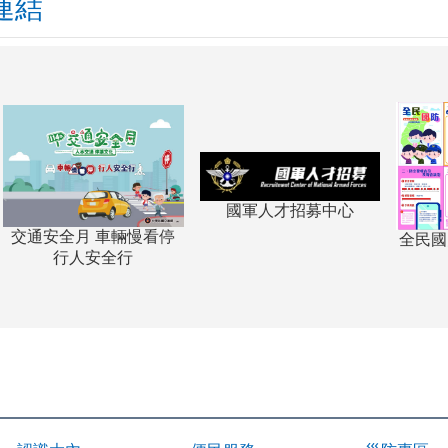
連結
國軍人才招募中心
慢看停
全民國防手冊攜帶型折頁
行
指南-正面