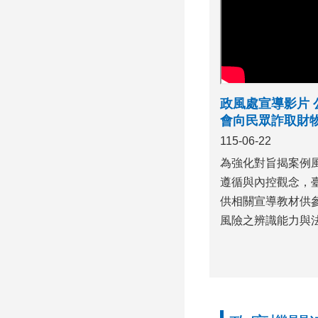
政風處宣導影片 
會向民眾詐取財
115-06-22
為強化對旨揭案例
遵循與內控觀念，
供相關宣導教材供
風險之辨識能力與