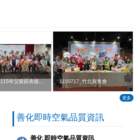
1150718_115年父親節表揚活動
1150717_竹北展售會
更多
善化即時空氣品質資訊