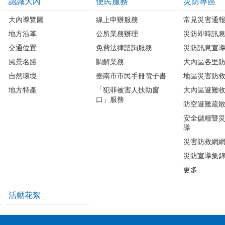
認識大內
便民服務
災防專區
大內導覽圖
線上申辦服務
常見災害通
地方沿革
公所業務辦理
災防即時訊
交通位置
免費法律諮詢服務
災防訊息宣
風景名勝
調解業務
大內區各里
自然環境
臺南市市民手冊電子書
地區災害防
地方特產
「犯罪被害人扶助窗
大內區避難
口」服務
防空避難疏
安全儲糧暨
導
災害防救網
災防宣導集
更多
活動花絮