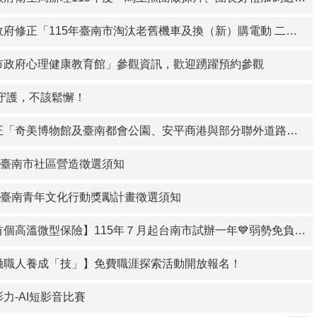
正「115年臺南市淘汰老舊機車及換（新）購電動 二輪車補助方案」部分內容及相關規定影本1份
市政府心理健康教育館」參觀資訊，歡迎踴躍預約參觀
的守護，不該鬆懈！
臺南都會公園、安平商港與部分聯外道路及外港水域、國立成功大學部分校區及其醫學院附設醫院區域空氣品質維護區及實施移動污染源管制措施」，並自116年1月1日起生效
度臺南市社區營造徵選須知
年度臺南青年文化行動獎勵計畫徵選須知
個高溫微型保險】115年７月起台南市試辦一年💙弱勢免負擔享保障
金融職人養成「技」】免費職涯探索活動開放報名！
力-AI短影音比賽