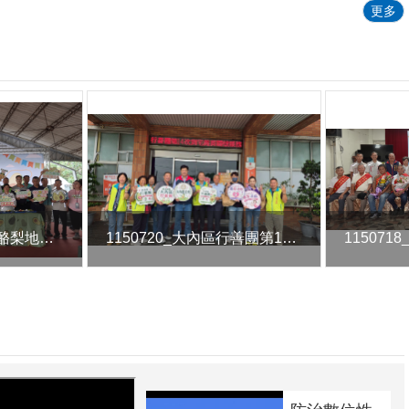
更多
1150725_2026大內酪梨地方產業文化活動
1150720_大內區行善團第14次到宅義剪關懷服務