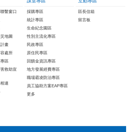
課室專區
互動專區
報聯繫窗口
採購專區
區長信箱
息
統計專區
留言板
導
生命紀念園區
防災地圖
性別主流化專區
救計畫
民政專區
收容處所
原住民專區
散專區
回饋金資訊專區
災害救助宣
地方發展經費專區
職場霸凌防治專區
網相連
員工協助方案EAP專區
錦
更多