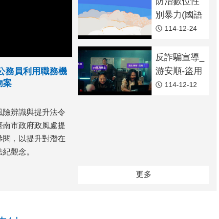
防治數位性
別暴力(國語
版)
114-12-24
反詐騙宣導_
游安順-盜用
公務員利用職務機
物案
LINE帳號假
114-12-12
冒親友催票
風險辨識與提升法令
臺南市政府政風處提
參閱，以提升對潛在
法紀觀念。
更多