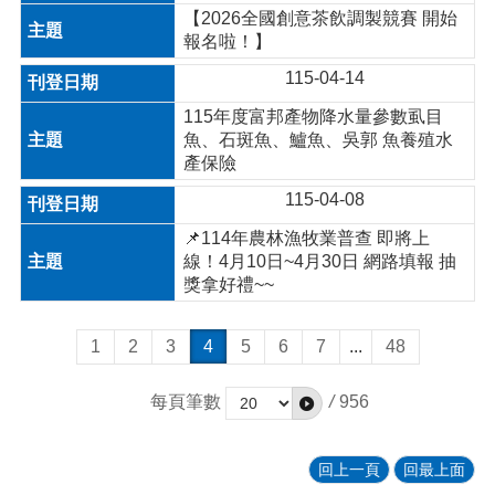
【2026全國創意茶飲調製競賽 開始
報名啦！】
115-04-14
115年度富邦產物降水量參數虱目
魚、石斑魚、鱸魚、吳郭 魚養殖水
產保險
115-04-08
📌114年農林漁牧業普查 即將上
線！4月10日~4月30日 網路填報 抽
獎拿好禮~~
1
2
3
4
5
6
7
...
48
每頁筆數
/
956
回上一頁
回最上面