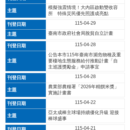
模擬強震情境！大內區啟動雙收容
所 特殊災民優先照護成亮點
115-04-29
臺南市政府社會局脫貧自立計畫
115-04-28
公告本市115年臺南市瀕危物種及重
要棲地生態服務給付推動計畫「自
主巡護獎勵金」申請事宜
115-04-28
農業部農糧署「2026年精饌米獎」
實施計畫書
115-04-22
亞太成棒主球場持續優化升級 迎接
棒球盛事
115-04-21