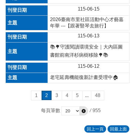
115-06-15
2026臺南市里社區活動中心才藝嘉
年華 ---【跟著豎琴去旅行】
115-06-13
📚🌳守護閱讀環境安全｜大內區圖
書館前南洋杉病樹移除🌳📚
115-06-12
老宅延壽機能復新計畫受理中🏠
1
2
3
4
5
...
48
每頁筆數
/
955
回上一頁
回最上面