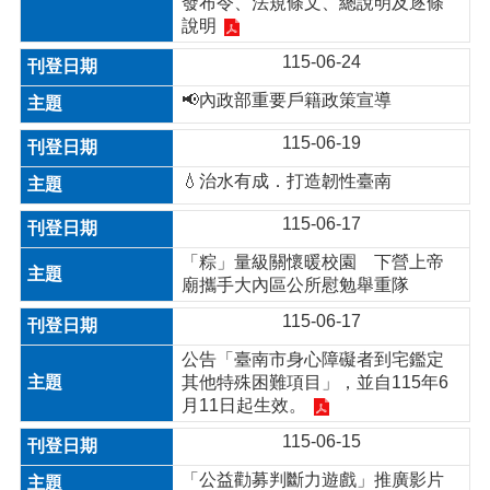
發布令、法規條文、總說明及逐條
說明
115-06-24
📢內政部重要戶籍政策宣導
115-06-19
💧治水有成．打造韌性臺南
115-06-17
「粽」量級關懷暖校園 下營上帝
廟攜手大內區公所慰勉舉重隊
115-06-17
公告「臺南市身心障礙者到宅鑑定
其他特殊困難項目」，並自115年6
月11日起生效。
115-06-15
「公益勸募判斷力遊戲」推廣影片