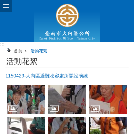
跳到主要內容區塊
:::
:::
首頁
活動花絮
活動花絮
1150429-大內區避難收容處所開設演練