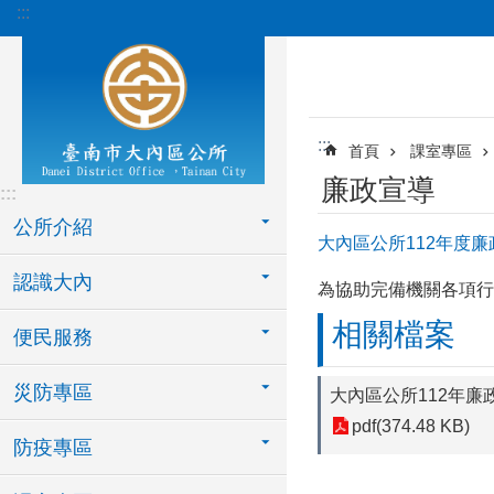
:::
跳到主要內容區塊
:::
首頁
課室專區
廉政宣導
:::
公所介紹
大內區公所112年度廉
認識大內
為協助完備機關各項行
相關檔案
便民服務
災防專區
大內區公所112年廉
pdf(374.48 KB)
防疫專區