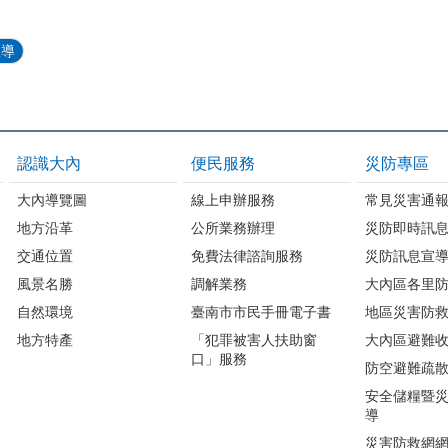
宣導
認識大內
便民服務
災防專區
大內導覽圖
線上申辦服務
常見災害通
地方沿革
公所業務辦理
災防即時訊
交通位置
免費法律諮詢服務
災防訊息宣
風景名勝
調解業務
大內區各里
自然環境
臺南市市民手冊電子書
地區災害防
地方特產
「犯罪被害人扶助窗
大內區避難
口」服務
防空避難疏
安全儲糧暨
導
災害防救網