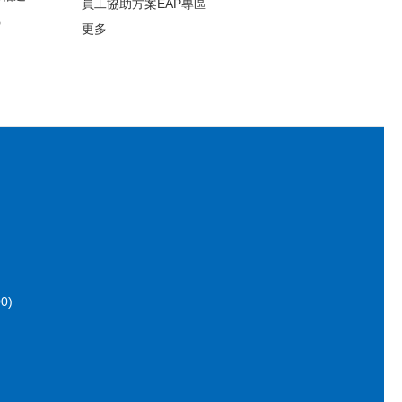
員工協助方案EAP專區
錦
更多
0)