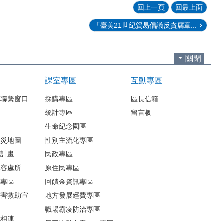
回上一頁
回最上面
「臺美21世紀貿易倡議反貪腐章...
關閉
課室專區
互動專區
報聯繫窗口
採購專區
區長信箱
息
統計專區
留言板
導
生命紀念園區
防災地圖
性別主流化專區
救計畫
民政專區
收容處所
原住民專區
散專區
回饋金資訊專區
災害救助宣
地方發展經費專區
職場霸凌防治專區
網相連