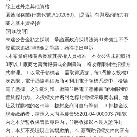
除上述外之其他資格
園藝服務業(行業代號:A102080)。[是否訂有與履約能力有
關之基本資格]否
[附加說明]
未達公告金額之採購，爭議屬政府採購法第31條規定不予
發還或追繳押標金之爭議，始得提出申訴。
※本案業經機關首長或其授權人員核准，本次公告未能取得
3家以上廠商之書面報價或企劃書時，將改採限制性招標方
式辦理。 1.以電子領標者，需取得憑據，每1憑據以投標1
次為限，電子憑據明細廠商可利用電子領標系統中「檢驗
電子憑據」之功能列印，廠商並將電子憑據書面明細列印
置於標封內。 2.投標文件所附之標封需標示廠商名稱、地
址及採購標的名稱等，標封廠商可自行準備。 3.押標金以
現金繳納者，請匯入大內區農會55201-04-000003-7帳號
內之本所暫收保管款專戶內，並將收據影本裝入證件封
內，本所不受理現金當場繳納。 4. 廠商對招標文件內容有