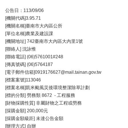
公告日：113/09/06
[機關代碼]3.95.71
[機關名稱]臺南市大內區公所
[單位名稱]農業及建設課
[機關地址] 742臺南市大內區大內里1號
[聯絡人] 沈詠惟
[聯絡電話] (06)5761001#248
[傳真號碼] (06)5764187
[電子郵件信箱]0919176627@mail.tainan.gov.tw
[標案案號]113046
[標案名稱]凱米颱風災後環境整潔除草計劃
[標的分類] 勞務類 8672 - 工程服務
[財物採購性質] 非屬財物之工程或勞務
[採購金額] 200,000元
[採購金額級距] 未達公告金額
[辦理方式] 自辦