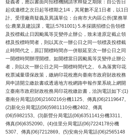
疑義者，應以書面向招標機關請求釋疑之期限：自公告日
起或邀標之次日起等標期之1/4，其尾數不足1日者，以1日
計。受理廠商疑義及異議單位：台南市大內區公所(業務單
位:農業及建設課，電話:5761001) 5.本採購招標公告領標
及投標截止日因颱風等災變停止辦公，致未達原定截止領
標及投標時間者，則以其次一辦公日之同一領標及投標截
止時間代之，原訂開標時間亦一併順延至次一辦公日之同
一開標時間辦理開標。如開標當日因颱風等災變停止辦公
者，則以次一辦公日之同一開標時間代之。 6.為落實印花
稅票減量環保政策，繳納印花稅應向臺南市政府財政稅務
局申請開立繳款書或透過地方稅網路申報作業系統上網開
立臺南市政府財政稅務局印花稅繳款書，洽詢電話如下:(1)
臺南分局電話(06)2160216分機1125、傳真(06)2119647。
(2)新化分局電話(06)5981110分機2402、傳真
(06)5982153。(3)新營分局電話(06)6351141分機3311、
傳真(06)6352090。(4)佳里分局電話(06)7224178分機
5307、傳真(06)7212869。(5)安南分局電話(06)2565148