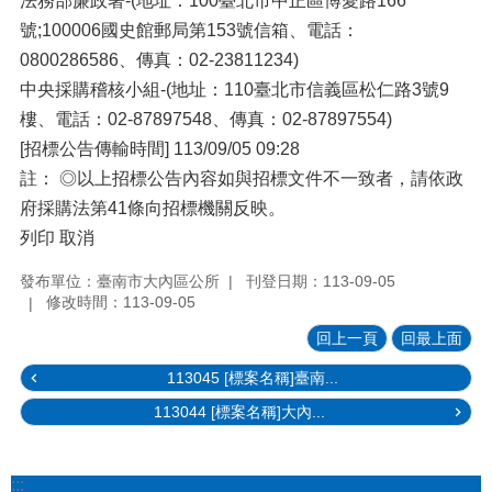
法務部廉政署-(地址：100臺北市中正區博愛路166
號;100006國史館郵局第153號信箱、電話：
0800286586、傳真：02-23811234)
中央採購稽核小組-(地址：110臺北市信義區松仁路3號9
樓、電話：02-87897548、傳真：02-87897554)
[招標公告傳輸時間] 113/09/05 09:28
註： ◎以上招標公告內容如與招標文件不一致者，請依政
府採購法第41條向招標機關反映。
列印 取消
發布單位：臺南市大內區公所
刊登日期：113-09-05
修改時間：113-09-05
回上一頁
回最上面
113045 [標案名稱]臺南...
113044 [標案名稱]大內...
:::