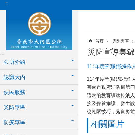
:::
跳到主要內容區塊
:::
首頁
災防專區
災防宣導集錦
:::
公所介紹
114年度管(膠)筏操
認識大內
114年度管(膠)筏操
臺南市政府消防局第四
便民服務
這次的教育訓練特納入
接及保養維護、救生設
災防專區
稔相關技巧，落實災前
防疫專區
相關圖片