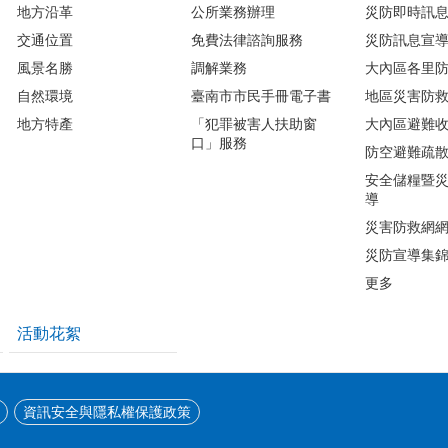
地方沿革
公所業務辦理
災防即時訊
交通位置
免費法律諮詢服務
災防訊息宣
風景名勝
調解業務
大內區各里
自然環境
臺南市市民手冊電子書
地區災害防
地方特產
「犯罪被害人扶助窗
大內區避難
口」服務
防空避難疏
安全儲糧暨
導
災害防救網
災防宣導集
更多
活動花絮
資訊安全與隱私權保護政策