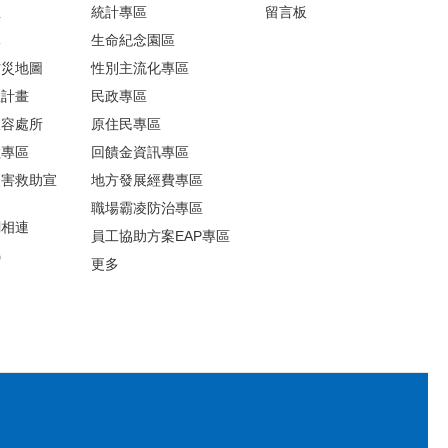
息
統計專區
留言板
導
生命紀念園區
防災地圖
性別主流化專區
救計畫
民政專區
收容處所
原住民專區
散專區
回饋金資訊專區
災害救助宣
地方發展經費專區
職場霸凌防治專區
網相連
員工協助方案EAP專區
錦
更多