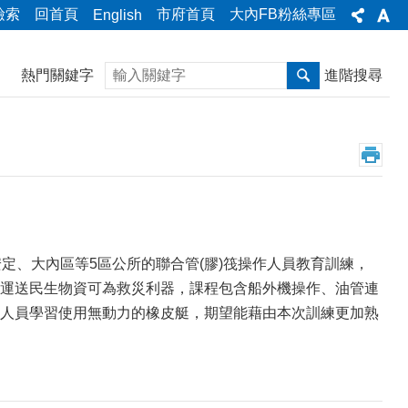
檢索
回首頁
市府首頁
大內FB粉絲專區
English
搜尋
熱門關鍵字
進階搜尋
定、大內區等5區公所的聯合管(膠)筏操作人員教育訓練，
運送民生物資可為救災利器，課程包含船外機操作、油管連
人員學習使用無動力的橡皮艇，期望能藉由本次訓練更加熟