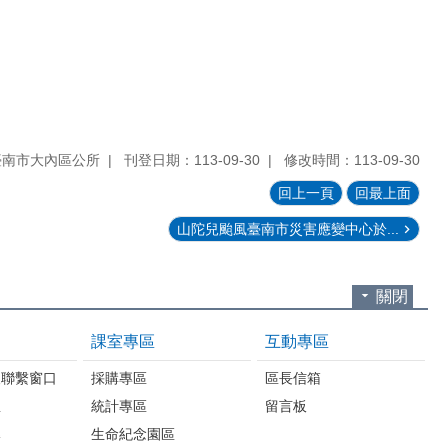
臺南市大內區公所
刊登日期：113-09-30
修改時間：113-09-30
回上一頁
回最上面
山陀兒颱風臺南市災害應變中心於...
關閉
課室專區
互動專區
報聯繫窗口
採購專區
區長信箱
息
統計專區
留言板
導
生命紀念園區