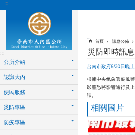
:::
跳到主要內容區塊
:::
首頁
訊息公佈
災防即時訊息
:::
公所介紹
台南市政府9/30日晚
認識大內
根據中央氣象署颱風警
影響恐將影響通行及上
便民服務
課。
相關圖片
災防專區
防疫專區