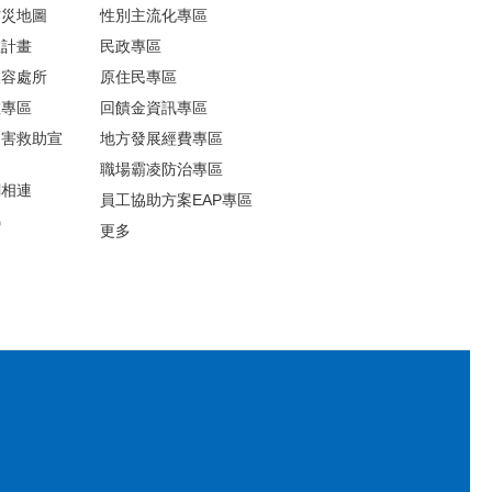
防災地圖
性別主流化專區
救計畫
民政專區
收容處所
原住民專區
散專區
回饋金資訊專區
災害救助宣
地方發展經費專區
職場霸凌防治專區
網相連
員工協助方案EAP專區
錦
更多